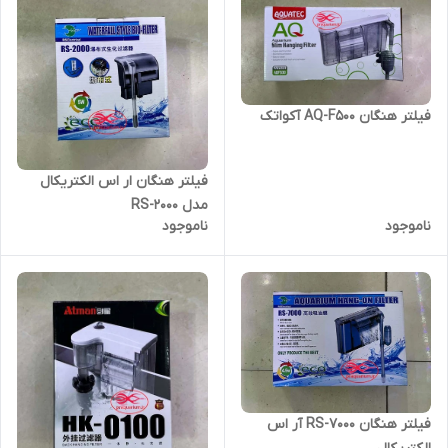
فیلتر هنگان AQ-F500 آکواتک
فیلتر هنگان ار اس الکتریکال
مدل RS-2000
ناموجود
ناموجود
فیلتر هنگان RS-7000 آر اس