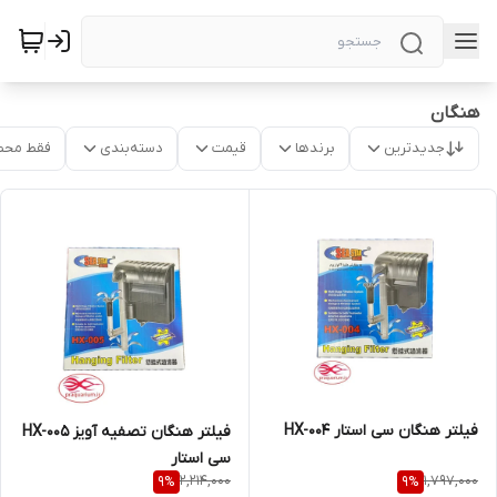
هنگان
جدیدترین
برندها
قیمت
دسته‌بندی
فقط محص
فیلتر هنگان سی استار HX-004
فیلتر هنگان تصفیه آویز HX-005
سی استار
2,214,000
1,797,000
9
%
9
%