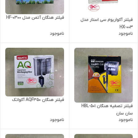
فیلتر هنگان آتمن مدل HF-0300
فیلتر آکواریوم سی استار مدل
HX-003
ناموجود
ناموجود
فیلتر هنگان AQF350 آکواتک
فیلتر تصفیه هنگان HBL-501
سان سان
ناموجود
ناموجود