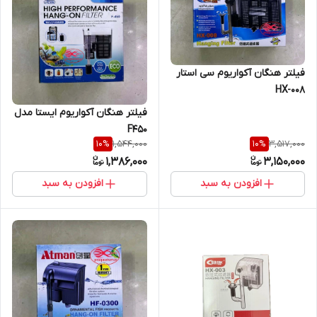
فیلتر هنگان آکواریوم سی استار
HX-008
فیلتر هنگان آکواریوم ایستا مدل
F450
1,544,000
3,517,000
10
%
10
%
1,386,000
3,150,000
افزودن به سبد
افزودن به سبد