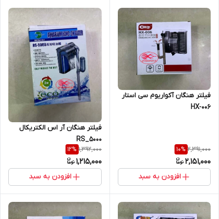
فیلتر هنگان آکواریوم سی استار
HX-006
فیلتر هنگان آر اس الکتریکال
RS_5000
1,392,000
2,391,000
12
%
10
%
1,215,000
2,151,000
افزودن به سبد
افزودن به سبد