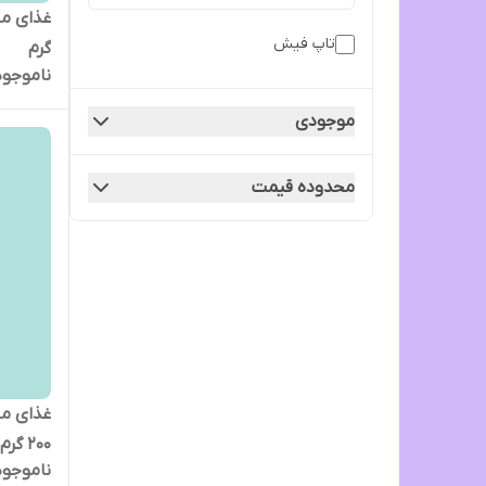
تاپ فیش
گرم
ناموجود
موجودی
محدوده قیمت
غذای م
200 گرم
ناموجود