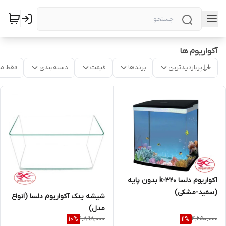
آکواریوم ها
پربازدیدترین
برندها
قیمت
دسته‌بندی
فقط م
آکواریوم دلسا k-320 بدون پایه
(سفید-مشکی)
شیشه یدک آکواریوم دلسا (انواع
مدل)
1,898,000
4,250,000
10
%
11
%