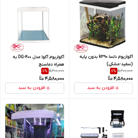
آکواریوم دلسا k390 بدون پایه
آکواریوم آکوا مدل DG-400 به
(سفید-مشکی)
همراه دماسنج
5,200,000
5,200,000
11
%
11
%
4,580,000
4,580,000
افزودن به سبد
افزودن به سبد