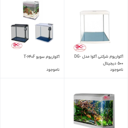
آکواریوم شرکتی آکوا مدل DG-
آکواریوم سوبو T-640F
500 دیجیتال
ناموجود
ناموجود