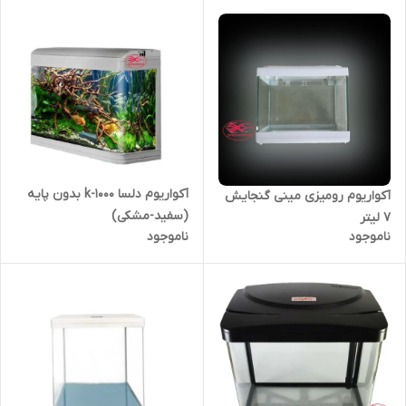
آکواریوم دلسا k-1000 بدون پایه
آکواریوم رومیزی مینی گنجایش
(سفید-مشکی)
7 لیتر
ناموجود
ناموجود