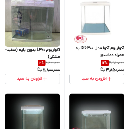
آکواریوم آکوا مدل DG-300 به
آکواریوم L470 بدون پایه (سفید-
همراه دماسنج
مشکی)
6,600,000
4,380,000
12
%
12
%
5,800,000
3,850,000
افزودن به سبد
افزودن به سبد