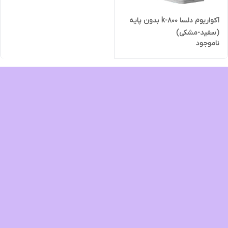
آکواریوم دلسا k-800 بدون پایه
(سفید-مشکی)
ناموجود