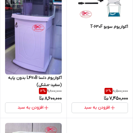
آکواریوم سوبو T-630F
آکواریوم دلسا L470B بدون پایه
(سفید-مشکی)
9,800,000
8,500,000
12
%
12
%
8,600,000
7,450,000
افزودن به سبد
افزودن به سبد