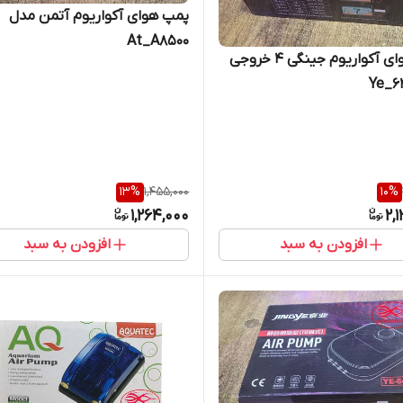
پمپ هوای آکواریوم آتمن مدل
At_A8500
پمپ هوای آکواریوم جینگی 4 خروجی
13
%
1,455,000
10
%
1,264,000
2,
افزودن به سبد
افزودن به سبد