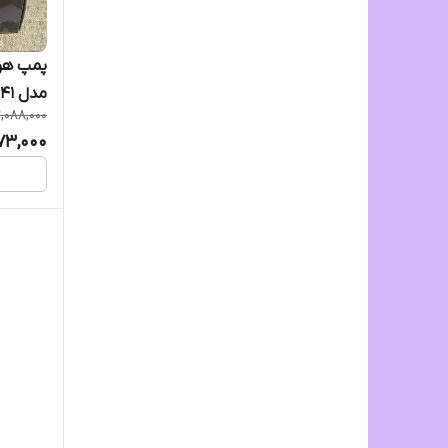
مدل Ye_641
2,088,000
873,000