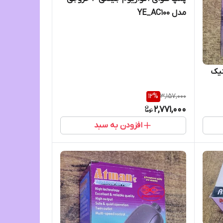
مدل YE_AC100
نیک
12
%
3,157,000
2,771,000
افزودن به سبد