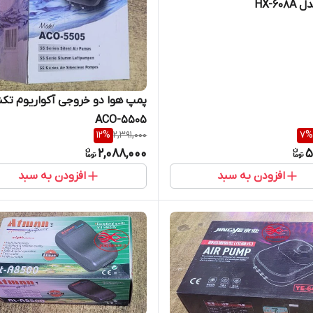
HX-60
پمپ هوا دو خروجی آکواریوم تک
ACO-5505
12
%
2,391,000
7
%
2,088,000
5
افزودن به سبد
افزودن به سبد