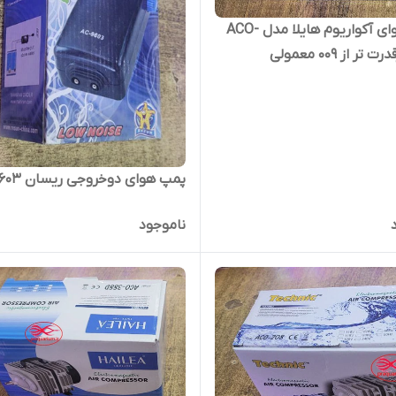
پمپ هوای آکواریوم هایلا مدل ACO-
پمپ هوای دوخروجی ریسان AC-9603
ناموجود