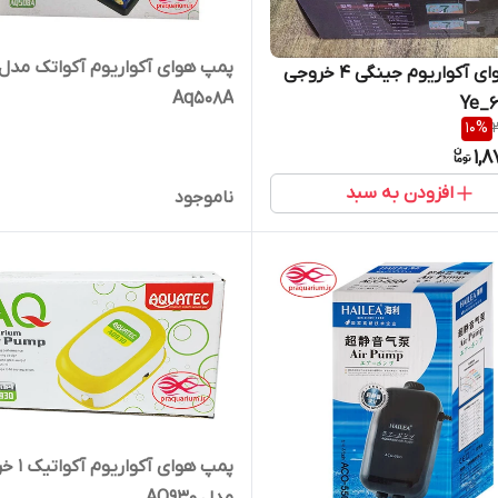
پمپ هوای آکواریوم آکواتک مدل
پمپ هوای آکواریوم جینگی 4 خروجی
Aq508A
10
%
1,
افزودن به سبد
ناموجود
پمپ هوای آک
مدل AQ930