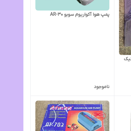
پمپ هوا آکواریوم سوبو AR-30
نیک
ناموجود