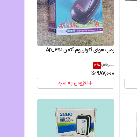
پمپ هوای آکواریوم آتمن Ap_45r
12
%
1,126,000
987,000
افزودن به سبد