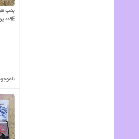
009E پرقدرت تر از 009 معمولی
ناموجود