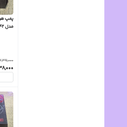
مدل Ye_642
2,391,000
138,000