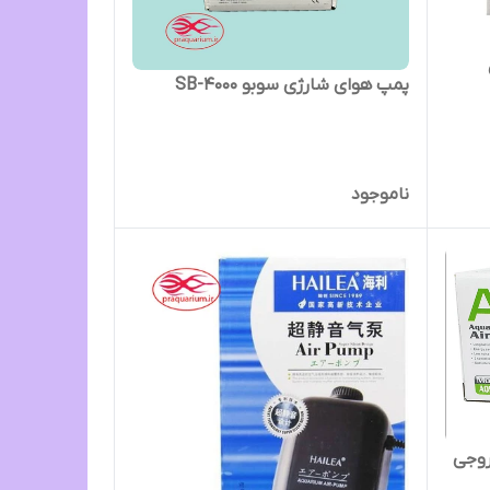
پمپ هوای شارژی سوبو SB-4000
ناموجود
واریوم آکواتیک 1 خروجی