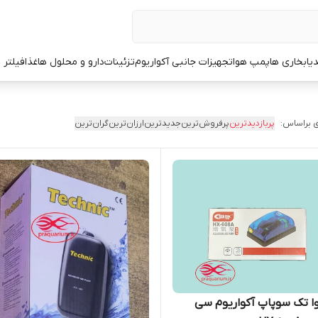
یا
بخاری ها
پمپ هوا
تجهیزات جانبی آکواریوم
تزئینات
دارو و محلول ها
غذا
فیلتر 
 براساس:
پربازدیدترین
پرفروش‌ترین
جدیدترین
ارزان‌ترین
گران‌ترین
ا تک سوپاپ آکواریوم سی