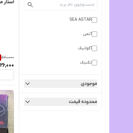
استار مدل 8A
SEA ASTAR
آتمن
آکواتیک
570,000
تکنیک
26,000
جینگی
موجودی
سوبو
محدوده قیمت
هایلا