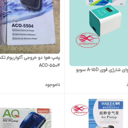
پمپ هوا دو خروجی آکواریوم تک
ACO-5504
ارژی قوی A-15D سوبو
ناموجود