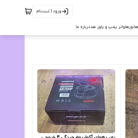
ورود | ثبت‌نام
ها
نورها
واتر پمپ و پاور هد
درباره ما
پمپ هوای آکواریوم جینگی 4 خروجی