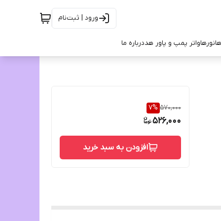
ورود | ثبت‌نام
ها
نورها
واتر پمپ و پاور هد
درباره ما
7
%
570,000
526,000
افزودن به سبد خرید