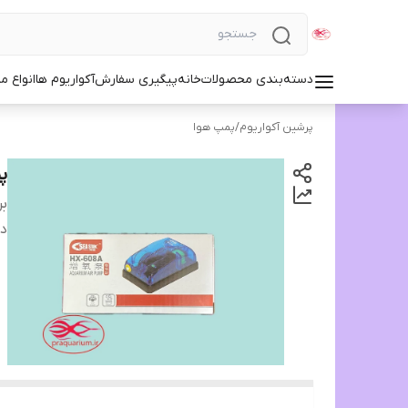
دسته‌بندی محصولات
خانه
پیگیری سفارش
آکواریوم ها
انواع مد
پرشین آکواریوم
/
پمپ هوا
پم
بر
دس