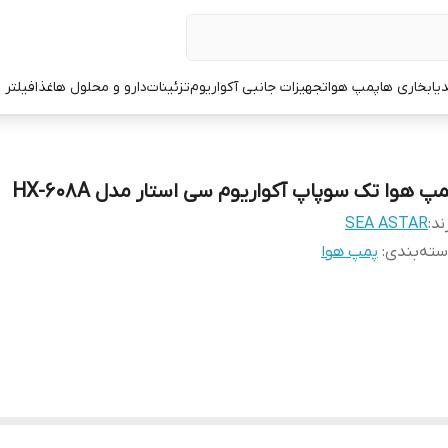
یا
بخاری ها
پمپ هوا
تجهیزات جانبی آکواریوم
تزئینات
دارو و محلول ها
غذا
فیلتر 
پ هوا تک سوپاپ آکواریوم سی استار مدل HX-608A
ند:
SEA ASTAR
ته‌بندی
:
پمپ هوا