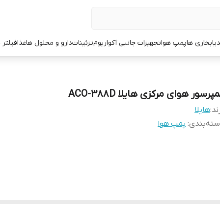
یا
بخاری ها
پمپ هوا
تجهیزات جانبی آکواریوم
تزئینات
دارو و محلول ها
غذا
فیلتر 
پرسور هوای مرکزی هایلا ACO-388D
ند:
هایلا
ته‌بندی
:
پمپ هوا