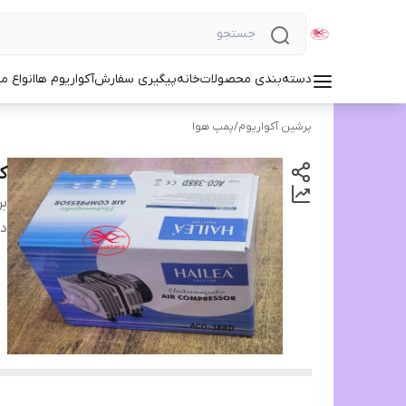
دسته‌بندی محصولات
خانه
پیگیری سفارش
آکواریوم ها
انواع مد
پرشین آکواریوم
/
پمپ هوا
کم
بر
دس