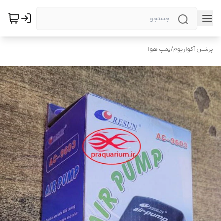
پرشین آکواریوم
/
پمپ هوا