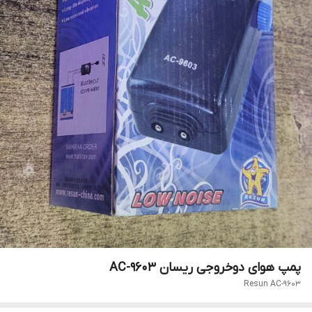
پمپ هوای دوخروجی ریسان AC-9603
Resun AC-9603