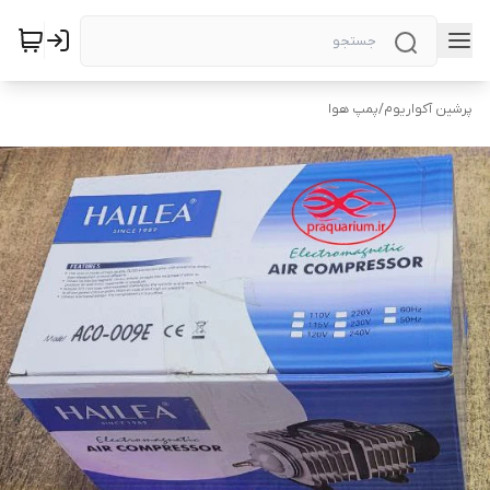
پرشین آکواریوم
/
پمپ هوا