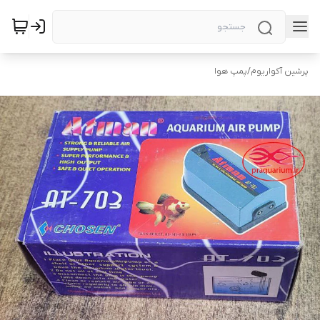
پرشین آکواریوم
/
پمپ هوا