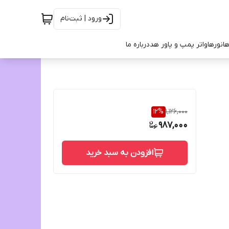
ورود | ثبت‌نام
ها
نورها
واتر پمپ و پاور هد
درباره ما
12
%
1,126,000
987,000
افزودن به سبد خرید