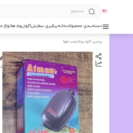
دسته‌بندی محصولات
خانه
پیگیری سفارش
آکواریوم ها
انواع مد
پرشین آکواریوم
/
پمپ هوا
پم
دس