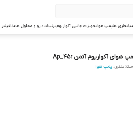
یا
بخاری ها
پمپ هوا
تجهیزات جانبی آکواریوم
تزئینات
دارو و محلول ها
غذا
فیلتر 
پ هوای آکواریوم آتمن Ap_45r
ته‌بندی
:
پمپ هوا