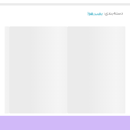
صدای بسیار کم حدود 65db
دسته‌بندی
:
پمپ هوا
به همراه دوعدد سنگ هوا و شلنگ