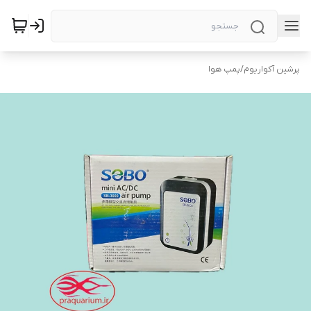
پرشین آکواریوم
/
پمپ هوا