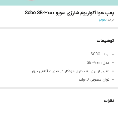
پمپ هوا آکواریوم شارژی سوبو Sobo SB-3000
برند:
سوبو
توضیحات
برند : SOBO
مدل : SB-3000
تغییر از برق به باطری خودکار در صورت قطعی برق
توان مصرفی 2.8وات
دارای دو خروجی
هر خروجی 3 لیتر در دقیقه
نظرات
120-240 ولت
طراحی فوق العاده