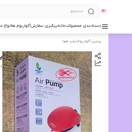
دسته‌بندی محصولات
خانه
پیگیری سفارش
آکواریوم ها
انواع مد
پرشین آکواریوم
/
پمپ هوا
پم
دس