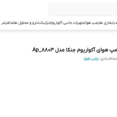
یا
بخاری ها
پمپ هوا
تجهیزات جانبی آکواریوم
تزئینات
دارو و محلول ها
غذا
فیلتر 
پ هوای آکواریوم جنکا مدل Ap_8803
ته‌بندی
:
پمپ هوا