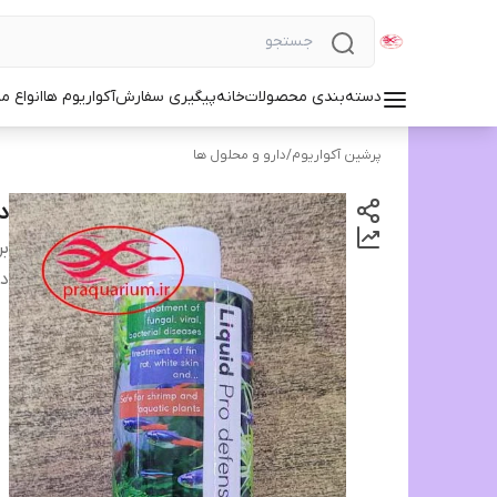
دسته‌بندی محصولات
خانه
پیگیری سفارش
آکواریوم ها
انواع مد
پرشین آکواریوم
/
دارو و محلول ها
دا
بر
دس