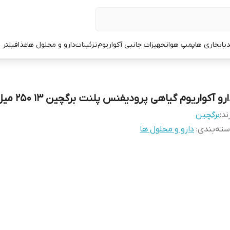
یا
بخاری ها
پمپ هوا
تجهیزات جانبی آکواریوم
تزئینات
دارو و محلول ها
غذا
فیلتر 
رو آکواریوم گیاهی پرودیفنس پلنت برگچین 13 250 میل
ند:
برگچین
ته‌بندی
:
دارو و محلول ها