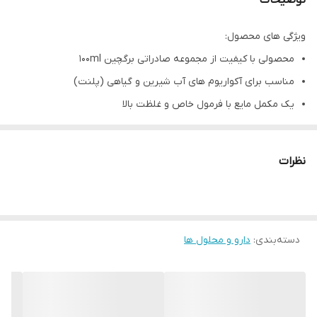
توضیحات
ویژگی های محصول:
محصولی با کیفیت از مجموعه صادراتی برگچین 100ml
مناسب برای آکواریوم های آب شیرین و گیاهی (پلنت)
یک مکمل مایع با فرمول خاص و غلظت بالا
حاوی باکتری های مفید هوازی و بی هوازی، آنزیم های طبیعی
همچنین مواد معدنی
نظرات
بسیار عالی و حیاتی هنگام راه اندازی آکواریوم و همچنین تعویض آب
دوره ای
جلوگیری از ضربه به گیاهان و چرخه فیلتراسیون آب
دسته‌بندی
:
دارو و محلول ها
افزایش سرعت فیلتراسیون آکواریوم با رشد باکتری ها و در نتیجه
شفاف سازی آب
بی ضرر برای ساکنان آکواریوم
در بسته بندی شیک و استاندارد