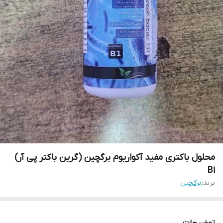
محلول باکتری مفید آکواریوم برگچین (گرین باکتر پی آر)
B1
برند:
برگچین