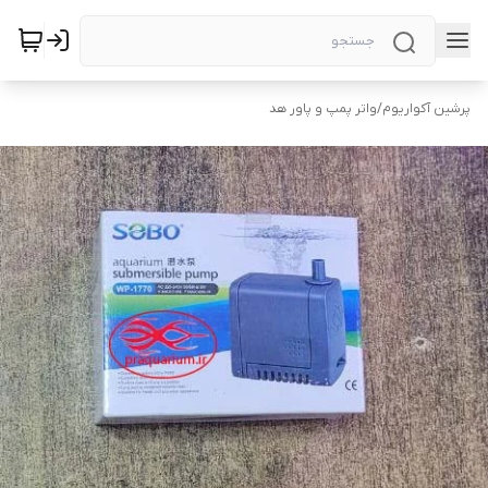
پرشین آکواریوم
/
واتر پمپ و پاور هد