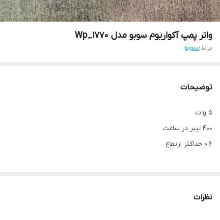
واتر پمپ آکواریوم سوبو مدل Wp_1770
برند:
سوبو
توضیحات
5 وات
400 لیتر در ساعت
0.6 حداکثر ارتفاع
نظرات