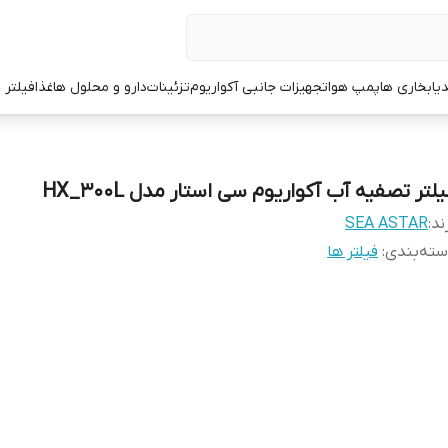
یا
بخاری ها
پمپ هوا
تجهیزات جانبی آکواریوم
تزئینات
دارو و محلول ها
غذا
فیلتر 
لتر تصفیه آب آکواریوم سی استار مدل HX_300L
ند:
SEA ASTAR
ته‌بندی
:
فیلتر ها