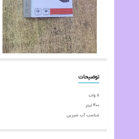
توضیحات
8 وات
400 لیتر
مناسب آب شیرین