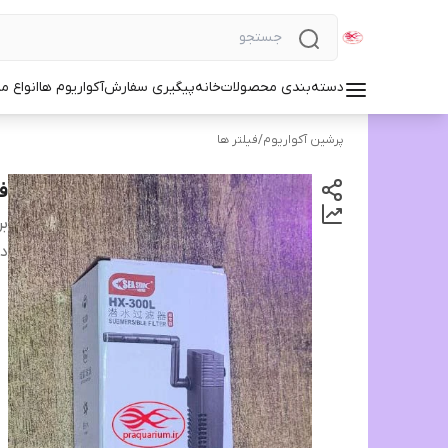
دسته‌بندی محصولات
خانه
پیگیری سفارش
آکواریوم ها
انواع مد
پرشین آکواریوم
/
فیلتر ها
فی
بر
دس