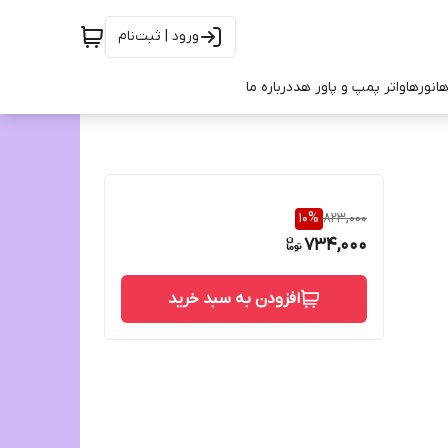
ورود | ثبت‌نام
ها
نورها
واتر پمپ و پاور هد
درباره ما
10
%
823,000
734,000
افزودن به سبد خرید