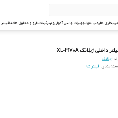
یا
بخاری ها
پمپ هوا
تجهیزات جانبی آکواریوم
تزئینات
دارو و محلول ها
غذا
فیلتر 
لتر داخلی ژیلانگ XL-F170A
ند:
ژیلانگ
ته‌بندی
:
فیلتر ها