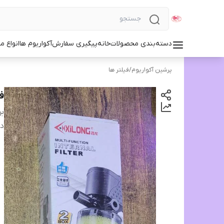
دسته‌بندی محصولات
خانه
پیگیری سفارش
آکواریوم ها
انواع مد
پرشین آکواریوم
/
فیلتر ها
فی
بر
دس