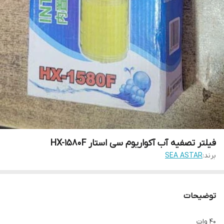
فیلتر تصفیه آب آکواریوم سی استار HX-1580F
برند:
SEA ASTAR
توضیحات
40 وات