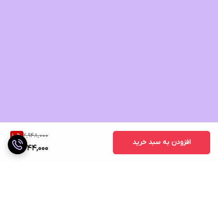
2,948,000
10
%
افزودن به سبد خرید
2,644,000