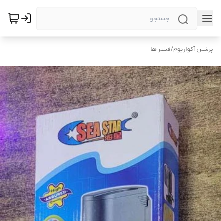
پرشین آکواریوم
/
فیلتر ها