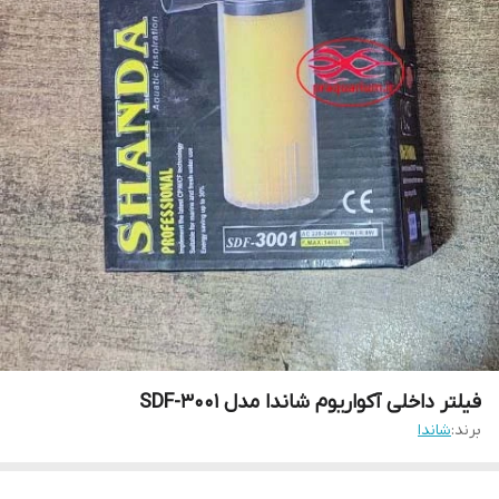
فیلتر داخلی آکواریوم شاندا مدل SDF-3001
برند:
شاندا