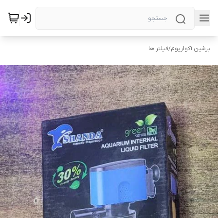
پرشین آکواریوم
/
فیلتر ها