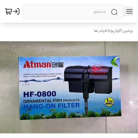
پرشین آکواریوم
/
فیلتر ها