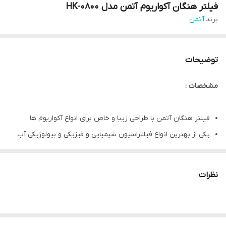
فیلتر هنگان آکواریوم آتمن مدل HK-0800
برند:
آتمن
توضیحات
مشخصات :
فیلتر هنگان آتمن با طراحی زیبا و خاص برای انواع آکواریوم ها
یکی از بهترین انواع فیلتراسیون شیمیایی و فیزیکی و بیولوژیکی آب
آکواریوم بوده و ضمن شفاف سازی و تمیز کردن آب باعث حذف مواد
مضر آب و همچنین بالا بردن سطح اکسیژن آب آکواریم میشود.
نظرات
بسیار باکیفیت و دارای طراحی زیبا جهت قرار گیری در کنار و یا پشت
آکواریم
دارای فضایی مناسب برای قرارگیری مدیا و پد و یا اسفنج متخلخل