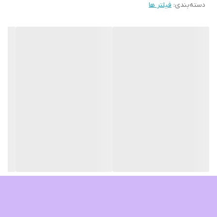
دسته‌بندی
:
فیلتر ها
خارج از تانک آکواریوم قرار گرفته و فضای داخلی تانک را اشغال
نمیکند.
محل مناسب برای تجمع باکتریهای مفید جهت تجزیه مواد مضر مانند
آمونیاک و نیتریت
مشخصات فنی :
توان مصرفی: 8.5 وات
قدرت پمپاژ : 800 لیتر در ساعت