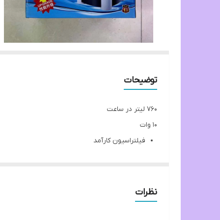
توضیحات
۷۶۰ لیتر در ساعت
10 وات
فیلتراسیون کارآمد
قابلیت تنظیم جریان
دکمه خروجی برای جذب آب
ساختار چند لایه ای فیلتر و فیلتراسیون چند مرحله 
نظرات
مناسب برای انواع آکواریوم های آب شور و شیرین