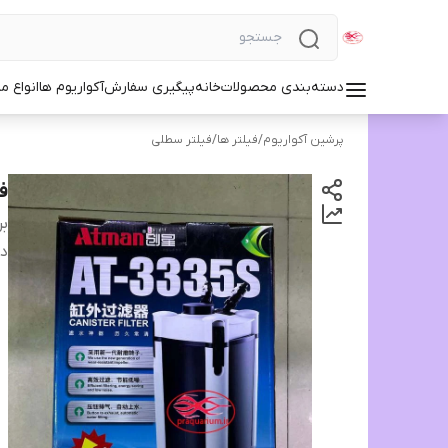
دسته‌بندی محصولات
خانه
پیگیری سفارش
آکواریوم ها
انواع مد
پرشین آکواریوم
/
فیلتر ها
/
فیلتر سطلی
فی
بر
دس