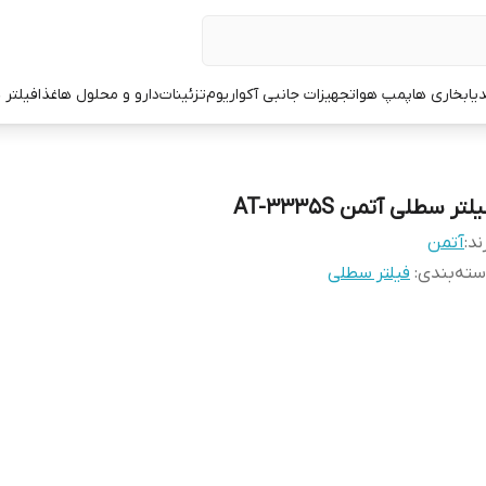
یا
بخاری ها
پمپ هوا
تجهیزات جانبی آکواریوم
تزئینات
دارو و محلول ها
غذا
فیلتر 
لتر سطلی آتمن AT-3335S
ند:
آتمن
ته‌بندی
:
فیلتر سطلی