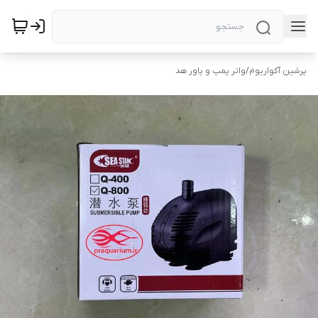
پرشین آکواریوم
/
واتر پمپ و پاور هد