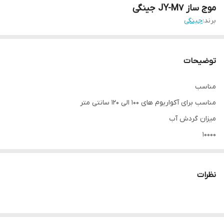
موج ساز JY-M7 جینگی
برند:
جینگی
توضیحات
مناسب
مناسب برای آکواریوم های 100 الی 120 سانتی متر
میزان گردش آب
10000
نظرات