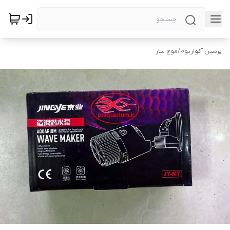
پرشین آکواریوم
/
موج ساز