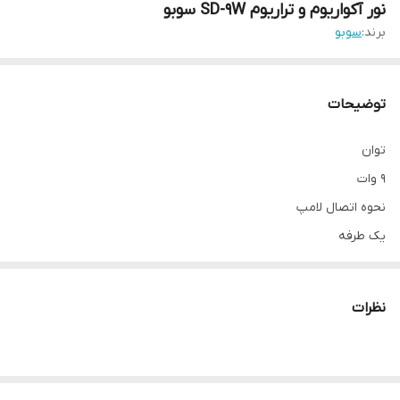
نور آکواریوم و تراریوم SD-9W سوبو
برند:
سوبو
توضیحات
توان
9 وات
نحوه اتصال لامپ
یک طرفه
40 سانتی متر (با پایه)
LED
نظرات
سفید
دارای کلید روشن و خاموش