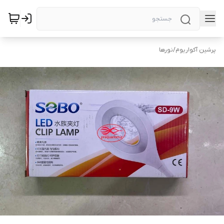
پرشین آکواریوم
/
نورها