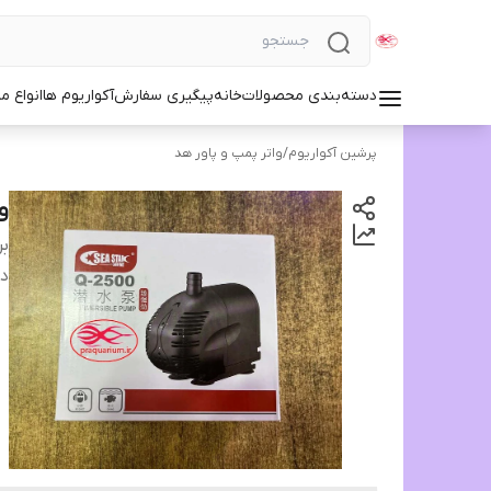
دسته‌بندی محصولات
خانه
پیگیری سفارش
آکواریوم ها
انواع مد
پرشین آکواریوم
/
واتر پمپ و پاور هد
وا
بر
دس