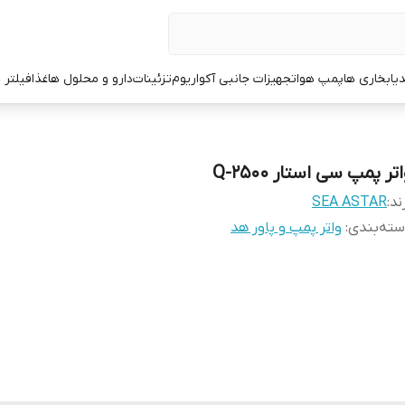
یا
بخاری ها
پمپ هوا
تجهیزات جانبی آکواریوم
تزئینات
دارو و محلول ها
غذا
فیلتر 
تر پمپ سی استار Q-2500
ند:
SEA ASTAR
ته‌بندی
:
واتر پمپ و پاور هد