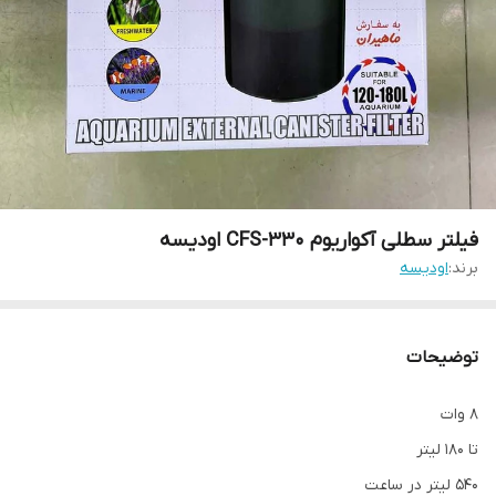
فیلتر سطلی آکواریوم CFS-330 اودیسه
برند:
اودیسه
توضیحات
۸ وات
تا ۱۸۰ لیتر
۵۴۰ لیتر در ساعت