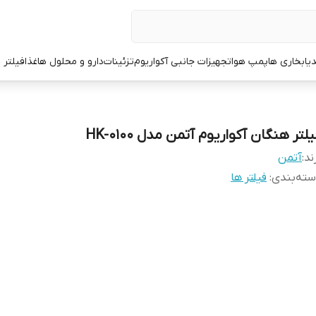
یا
بخاری ها
پمپ هوا
تجهیزات جانبی آکواریوم
تزئینات
دارو و محلول ها
غذا
فیلتر 
لتر هنگان آکواریوم آتمن مدل HK-0100
ند:
آتمن
ته‌بندی
:
فیلتر ها