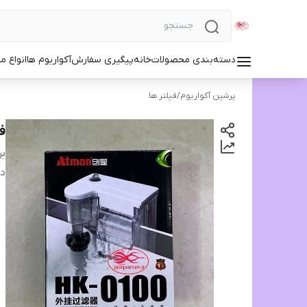
دسته‌بندی محصولات
خانه
پیگیری سفارش
آکواریوم ها
انواع مد
پرشین آکواریوم
/
فیلتر ها
فی
بر
دس