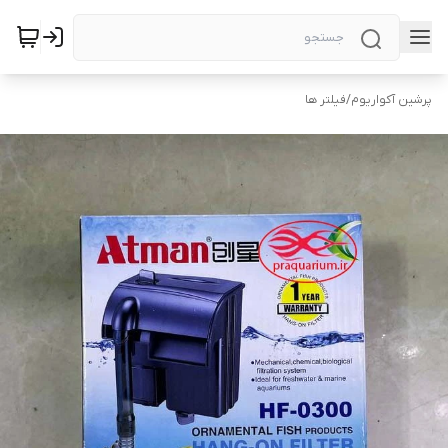
پرشین آکواریوم
/
فیلتر ها