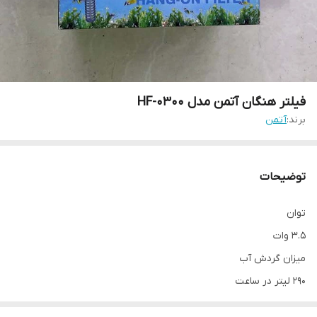
فیلتر هنگان آتمن مدل HF-0300
برند:
آتمن
توضیحات
توان
3.5 وات
میزان گردش آب
290 لیتر در ساعت