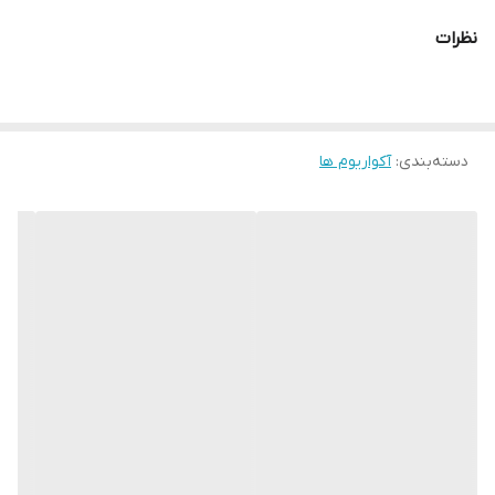
ابعاد
نظرات
58*30*48. حجم:65
مناسب
مناسب برای آکواریوم های آب شور ،آب شیرین ،پلنت
دسته‌بندی
:
آکواریوم ها