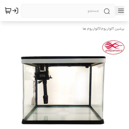
پرشین آکواریوم
/
آکواریوم ها