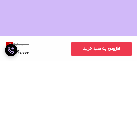
7,800,000
11
%
افزودن به سبد خرید
6,890,000
برگشت به بالا