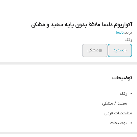
آکواریوم دلسا k580 بدون پایه سفید و مشکی
برند:
دلسا
رنگ
سفید
مشکی
توضیحات
رنگ
سفید / مشکی
مشخصات فرعی
توضیحات
تجهیزات :واتر پمپ، اسفنج ،تاپ فیلتر، LED