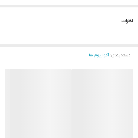
تجهیزات :واتر پمپ، بیوبال،بیوفیلتر، اسفنج،LED
مناسب
نظرات
مناسب برای آکواریوم های آب شور ،آب شیرین ،پلنت
ابعاد
47*38*48. حجم:65 لیتر
دسته‌بندی
:
آکواریوم ها