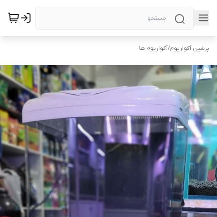
پرشین آکواریوم
/
آکواریوم ها