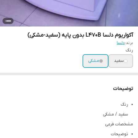
آکواریوم دلسا L470B بدون پایه (سفید-مشکی)
برند:
دلسا
رنگ
سفید
مشکی
توضیحات
رنگ
سفید / مشکی
مشخصات فرعی
توضیحات