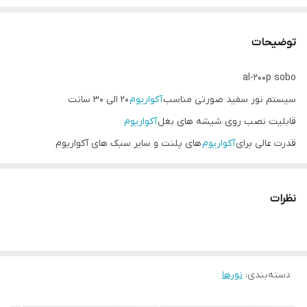
توضیحات
al-200p sobo
سیستم نور سفید صورتی مناسب
آکواریوم
20 الی 30 سانت
قابلیت نصب روی شیشه های بغل
آکواریوم
قدرت عالی برای
آکواریوم
های پلنت و سایر سبک های آکواریوم
جذاب و شیک با طول عمر بالا
دکمه on و off دارد
نظرات
دارای ریل تنظیم 19 الی 30 سانتی
طول کابل 120 سانت
دسته‌بندی
:
نورها