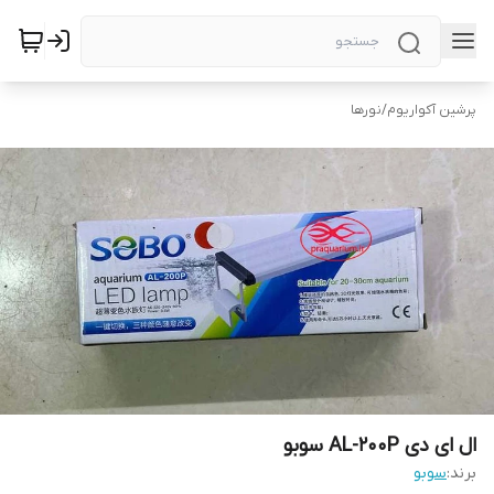
پرشین آکواریوم
/
نورها
ال ای دی AL-200P سوبو
برند:
سوبو