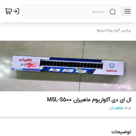
پرشین آکواریوم
/
نورها
ال ای دی آکواریوم ماهیران MSL-S500
برند:
ماهیران
توضیحات