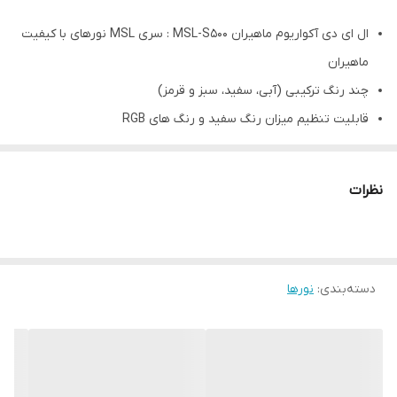
ال ای دی آکواریوم ماهیران MSL-S500 : سری MSL نورهای با کیفیت
ماهیران
چند رنگ ترکیبی (آبی، سفید، سبز و قرمز)
قابلیت تنظیم میزان رنگ سفید و رنگ های RGB
مناسب برای آکواریوم های آب شیرین و پلنت
مناسب برای آکواریوم های 50 تا 70 سانت
نظرات
دارای دکمه ی روشن و خاموش
توان مصرفی 25W
کم‌مصرف و پربازده
دسته‌بندی
:
بسیار باریک
نورها
افزایش‌ دهندۀ تباین محیط آکواریوم
شفاف‌تر و واضح‌تر دیده شدن رنگ بدن ماهی‌ها
درپنج مدل با ابعاد و قدرت‌های متفاوت