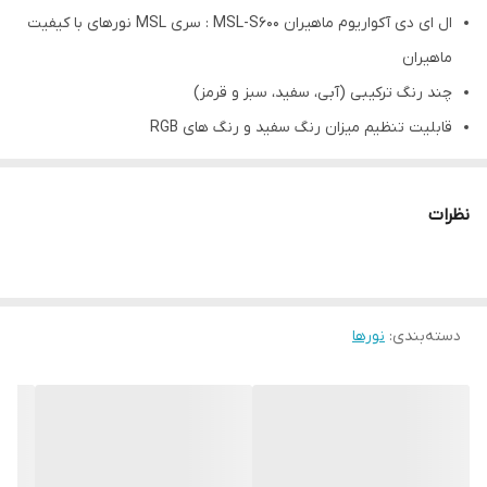
ال ای دی آکواریوم ماهیران MSL-S600 : سری MSL نورهای با کیفیت
ماهیران
چند رنگ ترکیبی (آبی، سفید، سبز و قرمز)
قابلیت تنظیم میزان رنگ سفید و رنگ های RGB
مناسب برای آکواریوم های آب شیرین و پلنت
مناسب برای آکواریوم های 60 تا 80 سانت
نظرات
دارای دکمه ی روشن و خاموش
توان مصرفی 30W
کم‌مصرف و پربازده
دسته‌بندی
:
بسیار باریک
نورها
افزایش‌ دهندۀ تباین محیط آکواریوم
شفاف‌تر و واضح‌تر دیده شدن رنگ بدن ماهی‌ها
درپنج مدل با ابعاد و قدرت‌های متفاوت
با طول عمر بالا