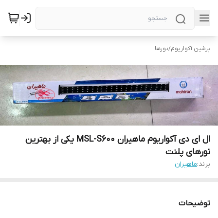
پرشین آکواریوم
/
نورها
ال ای دی آکواریوم ماهیران MSL-S600 یکی از بهترین
نورهای پلنت
برند:
ماهیران
توضیحات