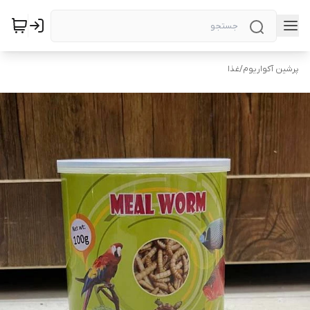
پرشین آکواریوم
/
غذا