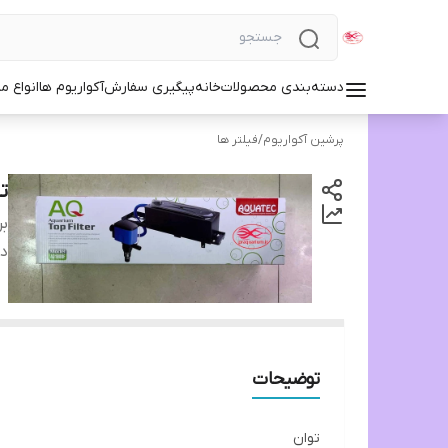
دسته‌بندی محصولات
خانه
پیگیری سفارش
آکواریوم ها
انواع مد
پرشین آکواریوم
/
فیلتر ها
تا
بر
دس
توضیحات
توان