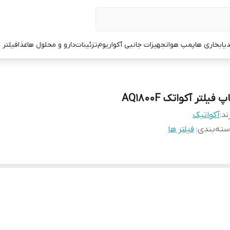
یا
بخاری ها
پمپ هوا
تجهیزات جانبی آکواریوم
تزئینات
دارو و محلول ها
غذا
فیلتر 
پ فیلتر آکواتک AQ1800F
ند:
آکواتیک
ته‌بندی
:
فیلتر ها