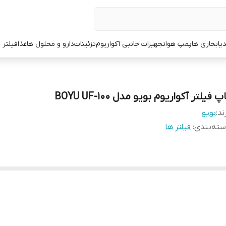
یا
بخاری ها
پمپ هوا
تجهیزات جانبی آکواریوم
تزئینات
دارو و محلول ها
غذا
فیلتر 
پ فیلتر آکواریوم بویو مدل BOYU UF-100
ند:
بویو
ته‌بندی
:
فیلتر ها