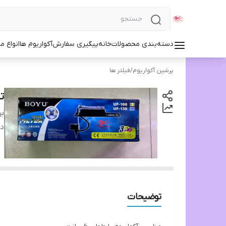
دسته‌بندی محصولات
خانه
پیگیری سفارش
آکواریوم ها
انواع مد
پرشین آکواریوم
/
فیلتر ها
تا
بر
دس
توضیحات