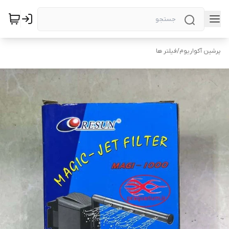
پرشین آکواریوم
/
فیلتر ها