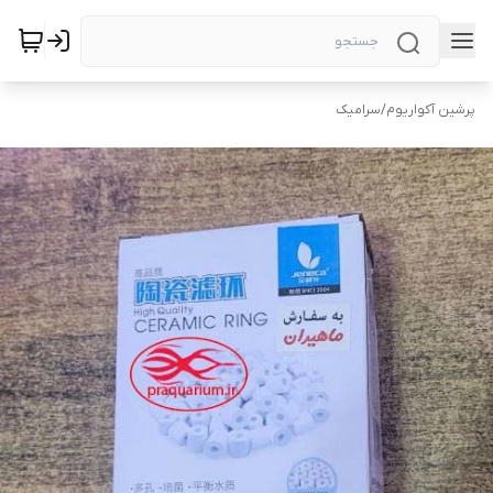
پرشین آکواریوم
/
سرامیک