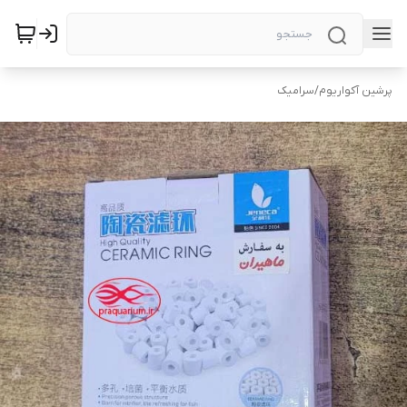
پرشین آکواریوم
/
سرامیک