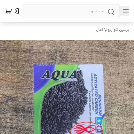
پرشین آکواریوم
/
ذغال