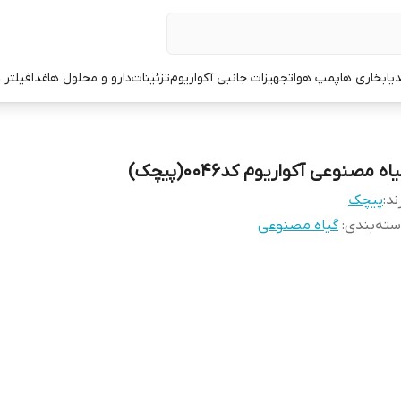
یا
بخاری ها
پمپ هوا
تجهیزات جانبی آکواریوم
تزئینات
دارو و محلول ها
غذا
فیلتر 
اه مصنوعی آکواریوم کد0046(پیچک)
ند:
پیچک
ته‌بندی
:
گیاه مصنوعی