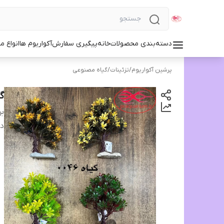
دسته‌بندی محصولات
خانه
پیگیری سفارش
آکواریوم ها
انواع مد
پرشین آکواریوم
/
تزئینات
/
گیاه مصنوعی
گی
بر
دس