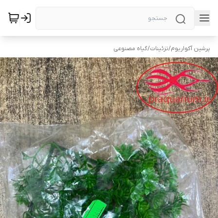
پرشین آکواریوم
/
تزئینات
/
گیاه مصنوعی