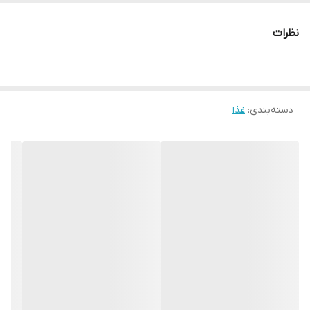
روآبی
نظرات
سرشار از پروتئین 60%
فیبر 5%
چربی 6%
خاکستر 8%
دسته‌بندی
:
غذا
رطوبت 5%