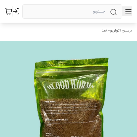
پرشین آکواریوم
/
غذا