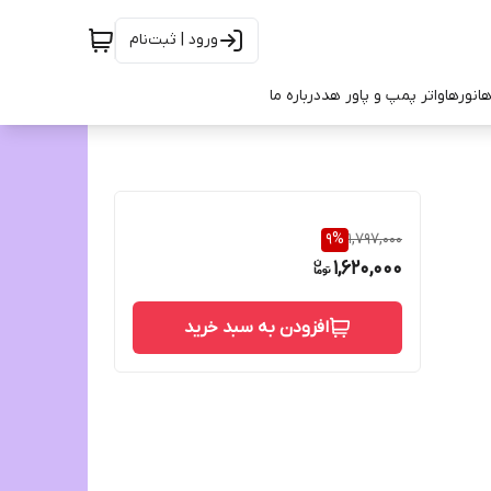
ورود | ثبت‌نام
ها
نورها
واتر پمپ و پاور هد
درباره ما
9
%
1,797,000
1,620,000
افزودن به سبد خرید