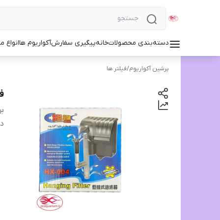
دسته‌بندی محصولات
خانه
پیگیری سفارش
آکواریوم ها
انواع مد
پرشین آکواریوم
/
فیلتر ها
فی
بر
دس