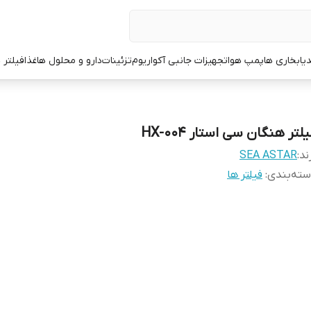
یا
بخاری ها
پمپ هوا
تجهیزات جانبی آکواریوم
تزئینات
دارو و محلول ها
غذا
فیلتر 
لتر هنگان سی استار HX-004
ند:
SEA ASTAR
ته‌بندی
:
فیلتر ها