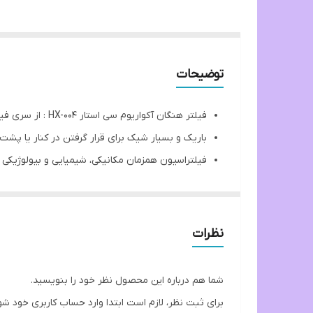
توضیحات
فیلتر هنگان آکواریوم سی استار HX-004 : از سری فیلتر های هنگان با کیفیت سی استار
باریک و بسیار شیک برای قرار گرفتن در کنار یا پشت 
فیلتراسیون همزمان مکانیکی، شیمیایی و بیولوژیکی 
دارای چربی گیر سطح آب
مناسب برای تصفیه فیریکی و باکتری سازی در آکوار
دارای پدهایی با متحوای ذغال اکتیو
نظرات
دارای شیر تنظیم برای قسمت ورودی آب و جریان آن
شما هم درباره این محصول نظر خود را بنویسید.
برای ثبت نظر، لازم است ابتدا وارد حساب کاربری خود شو