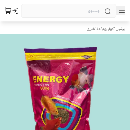
پرشین آکواریوم
/
غذا
/
انرژی