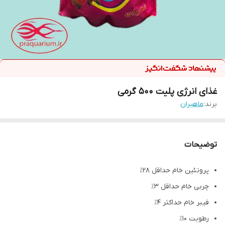
غذای انرژی پلیت 500 گرمی
برند:
ماهیران
توضیحات
پروتئین خام حداقل ۲۸٪
چربی خام حداقل ۳٪
فیبر خام حداکثر ۴٪
رطوبت ۱۰٪