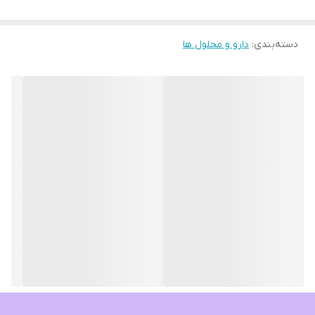
می‌شوند و نشان دهنده از دست دادن نیتروژن محدود از اکوسیستم
دسته‌بندی
:
دارو و محلول ها
میکروبی هستند. این محصول شامل 16 سویه مختلف ازاین دسته باکتری
ها می باشد. پیشنهاد میشود بعد از استفاده از محلول باکتری فیدر نیز
استفاده نمایید قبل از مصرف محلول را به خوبی تکان دهید.هنگام
استفاده از این محصول دستگاه اسکیمر ، UV ، و دستگاه ازن ساز را به
مدت دو ساعت خاموش کنید