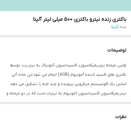
باکتری زنده نیترو باکتری 500 میلی لیتر آلیتا
برند:
آلیتا
توضیحات
اولین مرحله نیتریفیکاسیون، اکسیداسیون آمونیاک به نیتریت، توسط
باکتری های اکسید کننده آمونیوم (AOB) انجام می شود.این ماده آلی
اساس یک اکوسیستم میکروبی پیچیده و چند لایه را تشکیل می دهد.
نیتریفیکاسیون اکسیداسیون آمونیوم به نیترات است که در دو مرحله و
هر مرحله توسط باکتری های هوازی متخصص انجام می شود مرحله اول،
اکسیداسیون آمونیاک به نیتریت و مرحله دوم اکسیداسیون نیتریت به
نظرات
نیترات (نیتراتیفیکاسیون) است و توسط یک گروه تخصصی از باکتری ها
انجام می شود.هر دو فرآیند در نهایت منجر به تشکیل دی‌نیتروژن