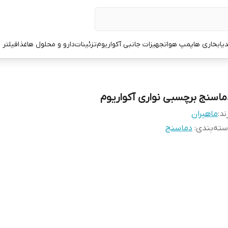
یا
بخاری ها
پمپ هوا
تجهیزات جانبی آکواریوم
تزئینات
دارو و محلول ها
غذا
فیلتر 
ماسنج برچسبی نواری آکواریوم
ند:
ماهیران
ته‌بندی
:
دماسنج