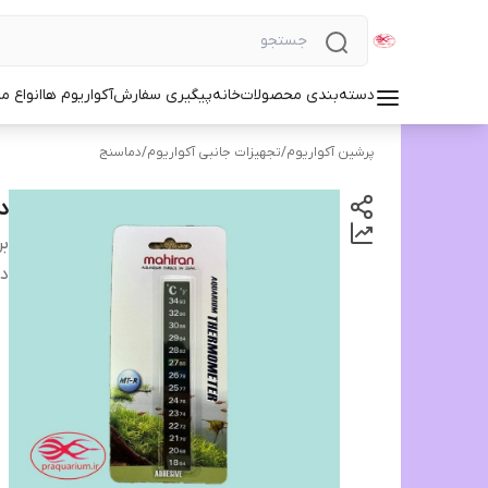
دسته‌بندی محصولات
خانه
پیگیری سفارش
آکواریوم ها
انواع مد
پرشین آکواریوم
/
تجهیزات جانبی آکواریوم
/
دماسنج
د
بر
دس