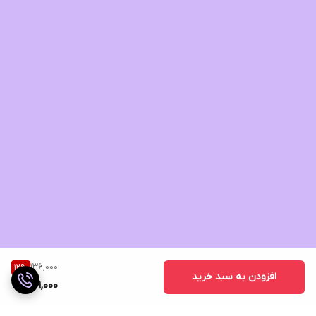
136,000
12
%
افزودن به سبد خرید
119,000