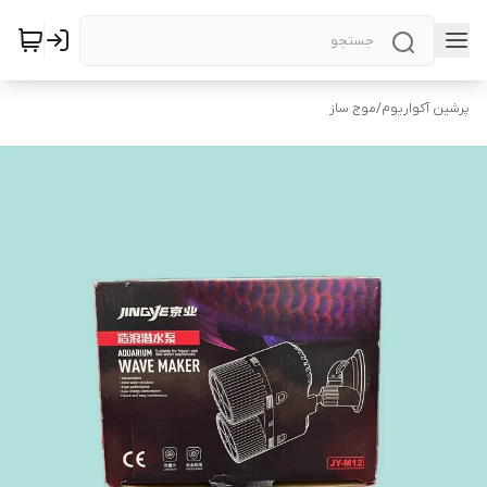
پرشین آکواریوم
/
موج ساز