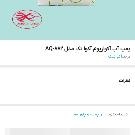
پمپ آب آکواریوم آکوا تک مدل AQ-882
برند:
آکواتیک
نظرات
دسته‌بندی
:
واتر پمپ و پاور هد