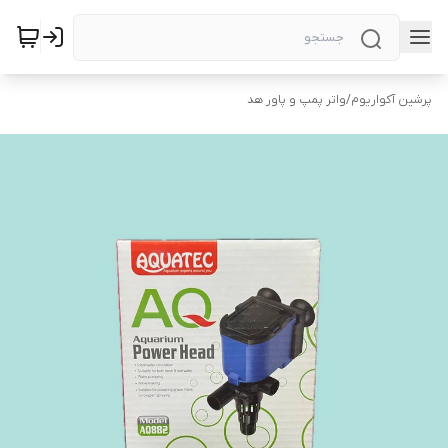
پرشین آکواریوم
/
واتر پمپ و پاور هد